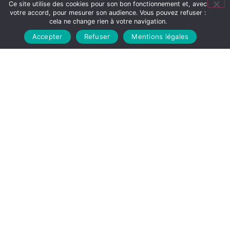
Faites une demande de prise en charge auprès
Ce site utilise des cookies pour son bon fonctionnement et, avec
votre accord, pour mesurer son audience. Vous pouvez refuser :
de notre
Service Après Vente
directement en
cela ne change rien à votre navigation.
ligne
Accepter
Refuser
Mentions légales
DEMANDE DE SAV