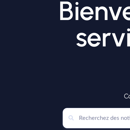
Bienve
serv
C