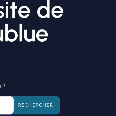
site de
ublue
 ?
RECHERCHER