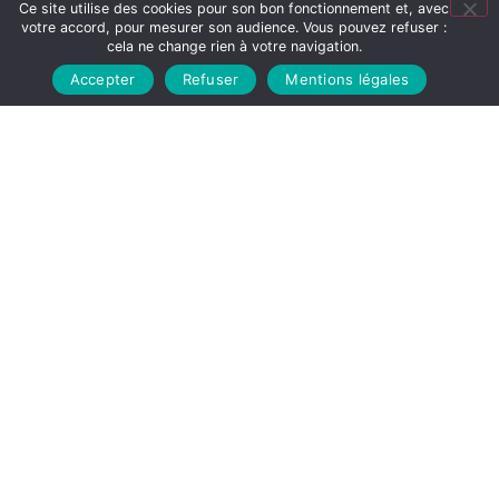
Faites une demande de prise en charge auprès
Ce site utilise des cookies pour son bon fonctionnement et, avec
votre accord, pour mesurer son audience. Vous pouvez refuser :
de notre
Service Après Vente
directement en
cela ne change rien à votre navigation.
ligne
Accepter
Refuser
Mentions légales
DEMANDE DE SAV