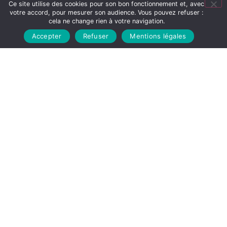
Faites une demande de prise en charge auprès
Ce site utilise des cookies pour son bon fonctionnement et, avec
votre accord, pour mesurer son audience. Vous pouvez refuser :
de notre
Service Après Vente
directement en
cela ne change rien à votre navigation.
ligne
Accepter
Refuser
Mentions légales
DEMANDE DE SAV