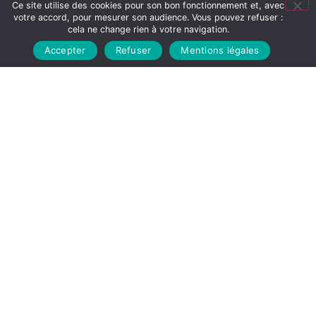
Faites une demande de prise en charge auprès
Ce site utilise des cookies pour son bon fonctionnement et, avec
votre accord, pour mesurer son audience. Vous pouvez refuser :
de notre
Service Après Vente
directement en
cela ne change rien à votre navigation.
ligne
Accepter
Refuser
Mentions légales
DEMANDE DE SAV