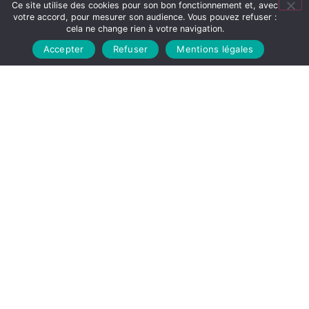
Faites une demande de prise en charge auprès
Ce site utilise des cookies pour son bon fonctionnement et, avec
votre accord, pour mesurer son audience. Vous pouvez refuser :
de notre
Service Après Vente
directement en
cela ne change rien à votre navigation.
ligne
Accepter
Refuser
Mentions légales
DEMANDE DE SAV