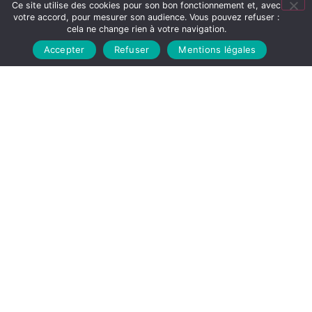
Faites une demande de prise en charge auprès
Ce site utilise des cookies pour son bon fonctionnement et, avec
votre accord, pour mesurer son audience. Vous pouvez refuser :
de notre
Service Après Vente
directement en
cela ne change rien à votre navigation.
ligne
Accepter
Refuser
Mentions légales
DEMANDE DE SAV