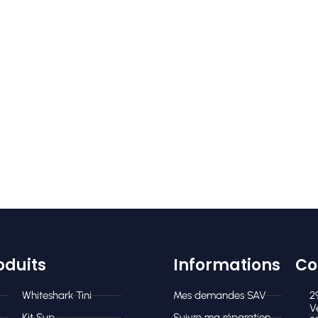
oduits
Informations
Co
Whiteshark Tini
Mes demandes SAV
2
V
Kit Sup
Suivre ma réparation