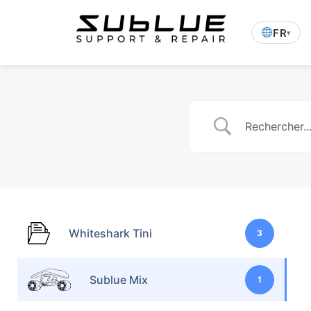
FR
▾
Whiteshark Tini
3
Sublue Mix
1