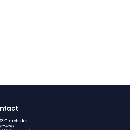
ntact
93 Chemin des
ernedes