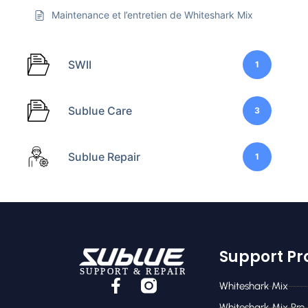
Maintenance et l’entretien de Whiteshark Mix
SWII
1
Sublue Care
3
Sublue Repair
1
Support Pr
Whiteshark Mix
Whiteshark Mix Pro